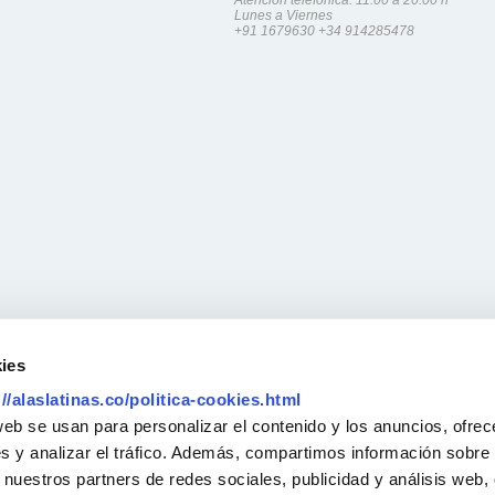
Atención telefonica: 11:00 a 20:00 h
Lunes a Viernes
+91 1679630
+34 914285478
ies
://alaslatinas.co/politica-cookies.html
web se usan para personalizar el contenido y los anuncios, ofrec
s y analizar el tráfico. Además, compartimos información sobre 
 nuestros partners de redes sociales, publicidad y análisis web,