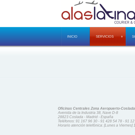
INICIO
SERVICIOS
S
Oficinas Centrales Zona Aeropuerto-Coslada
Avenida de la Industria 38, Nave D-8
28823 Coslada - Madrid - España
Teléfonos:
91 167 96 30
-
91 428 54 78
-
91 12
Horario atención telefónica: [Lunes a Viernes] 