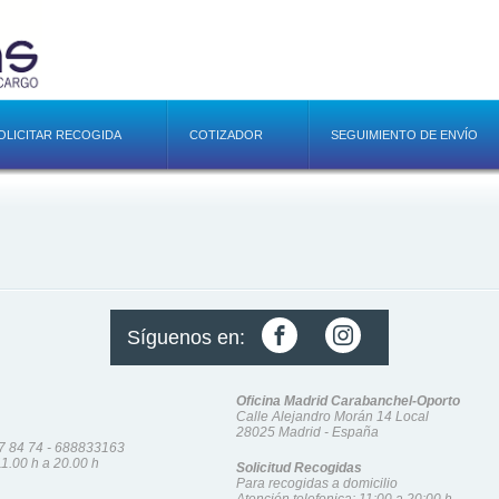
OLICITAR RECOGIDA
COTIZADOR
SEGUIMIENTO DE ENVÍO
Síguenos en:
Oficina Madrid Carabanchel-Oporto
Calle Alejandro Morán 14 Local
28025 Madrid - España
7 84 74
-
688833163
11.00 h a 20.00 h
Solicitud Recogidas
Para recogidas a domicilio