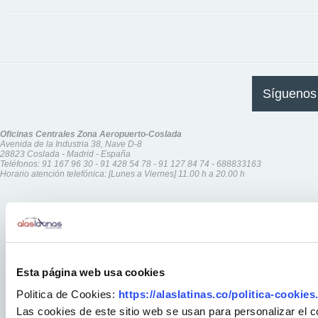
Síguenos
Oficinas Centrales Zona Aeropuerto-Coslada
Avenida de la Industria 38, Nave D-8
28823 Coslada - Madrid - España
Teléfonos:
91 167 96 30
-
91 428 54 78
-
91 127 84 74
-
688833163
Horario atención telefónica: [Lunes a Viernes] 11.00 h a 20.00 h
Esta página web usa cookies
Politica de Cookies:
https://alaslatinas.co/politica-cookies
Las cookies de este sitio web se usan para personalizar el c