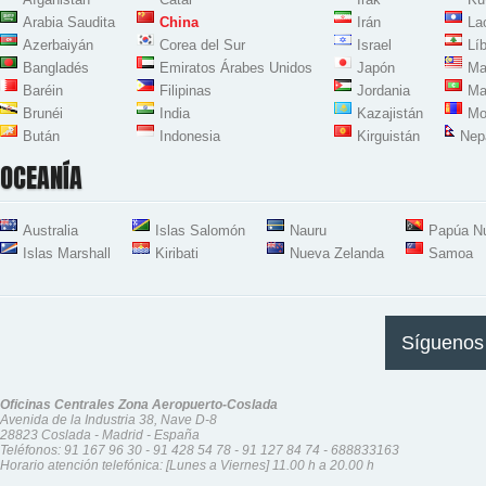
Arabia Saudita
China
Irán
La
Azerbaiyán
Corea del Sur
Israel
Lí
Bangladés
Emiratos Árabes Unidos
Japón
Ma
Baréin
Filipinas
Jordania
Ma
Brunéi
India
Kazajistán
Mo
Bután
Indonesia
Kirguistán
Nep
OCEANÍA
Australia
Islas Salomón
Nauru
Papúa N
Islas Marshall
Kiribati
Nueva Zelanda
Samoa
Síguenos
Oficinas Centrales Zona Aeropuerto-Coslada
Avenida de la Industria 38, Nave D-8
28823 Coslada - Madrid - España
Teléfonos:
91 167 96 30
-
91 428 54 78
-
91 127 84 74
-
688833163
Horario atención telefónica: [Lunes a Viernes] 11.00 h a 20.00 h