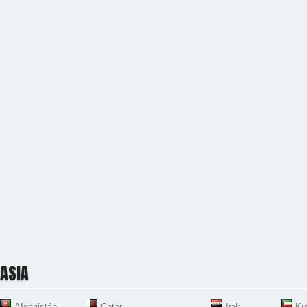
ASIA
Afganistán
Catar
Irak
Ku