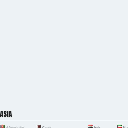
ASIA
Afganistán
Catar
Irak
Ku