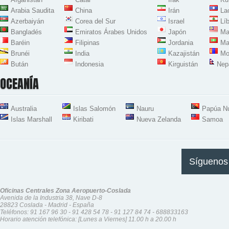
Arabia Saudita
China
Irán
La
Azerbaiyán
Corea del Sur
Israel
Lí
Bangladés
Emiratos Árabes Unidos
Japón
Ma
Baréin
Filipinas
Jordania
Ma
Brunéi
India
Kazajistán
Mo
Bután
Indonesia
Kirguistán
Nep
OCEANÍA
Australia
Islas Salomón
Nauru
Papúa N
Islas Marshall
Kiribati
Nueva Zelanda
Samoa
Síguenos
Oficinas Centrales Zona Aeropuerto-Coslada
Avenida de la Industria 38, Nave D-8
28823 Coslada - Madrid - España
Teléfonos:
91 167 96 30
-
91 428 54 78
-
91 127 84 74
-
688833163
Horario atención telefónica: [Lunes a Viernes] 11.00 h a 20.00 h