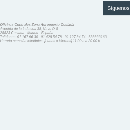
Síguenos
Oficinas Centrales Zona Aeropuerto-Coslada
Avenida de la Industria 38, Nave D-8
28823 Coslada - Madrid - España
Teléfonos:
91 167 96 30
-
91 428 54 78
-
91 127 84 74
-
688833163
Horario atención telefónica: [Lunes a Viernes] 11.00 h a 20.00 h