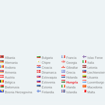
Albania
Bulgaria
Francia
Islas Feroe
Alemania
Chipre
Georgia
Italia
Andorra
Croacia
Gibraltar
Letonia
Armenia
Dinamarca
Grecia
Liechtenstei
Austria
Eslovaquia
Holanda
Lituania
Bélgica
Eslovenia
Hungría
Luxemburgo
Bielorrusia
Estonia
Irlanda
Macedonia
Bosnia Herzegovina
Finlandia
Islandia
Malta