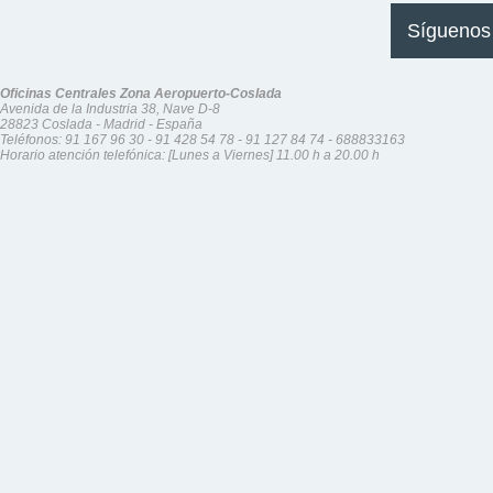
Síguenos
Oficinas Centrales Zona Aeropuerto-Coslada
Avenida de la Industria 38, Nave D-8
28823 Coslada - Madrid - España
Teléfonos:
91 167 96 30
-
91 428 54 78
-
91 127 84 74
-
688833163
Horario atención telefónica: [Lunes a Viernes] 11.00 h a 20.00 h