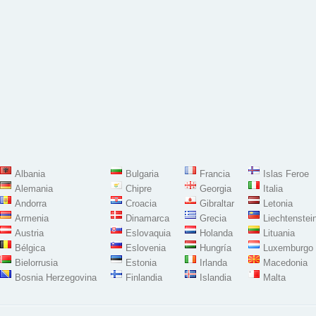
Albania
Bulgaria
Francia
Islas Feroe
Alemania
Chipre
Georgia
Italia
Andorra
Croacia
Gibraltar
Letonia
Armenia
Dinamarca
Grecia
Liechtenstei
Austria
Eslovaquia
Holanda
Lituania
Bélgica
Eslovenia
Hungría
Luxemburgo
Bielorrusia
Estonia
Irlanda
Macedonia
Bosnia Herzegovina
Finlandia
Islandia
Malta