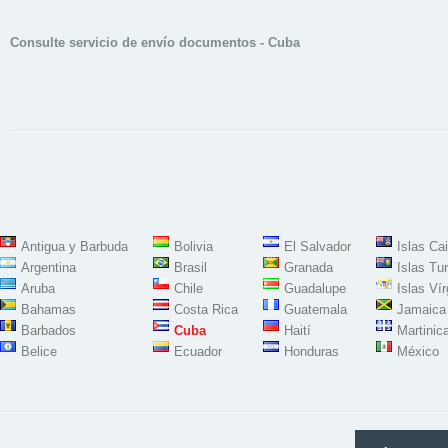
Consulte servicio de envío documentos - Cuba
Antigua y Barbuda
Bolivia
El Salvador
Islas Ca
Argentina
Brasil
Granada
Islas Tu
Aruba
Chile
Guadalupe
Islas Ví
Bahamas
Costa Rica
Guatemala
Jamaica
Barbados
Cuba
Haití
Martinic
Belice
Ecuador
Honduras
México