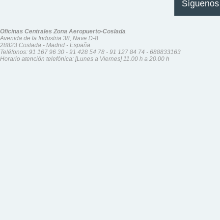
Síguenos
Oficinas Centrales Zona Aeropuerto-Coslada
Avenida de la Industria 38, Nave D-8
28823 Coslada - Madrid - España
Teléfonos:
91 167 96 30
-
91 428 54 78
-
91 127 84 74
-
688833163
Horario atención telefónica: [Lunes a Viernes] 11.00 h a 20.00 h