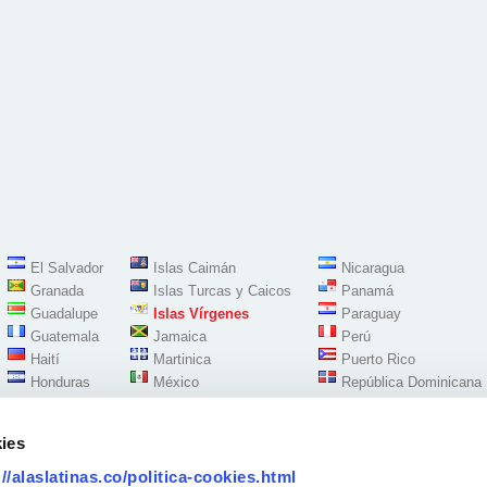
El Salvador
Islas Caimán
Nicaragua
Granada
Islas Turcas y Caicos
Panamá
Guadalupe
Islas Vírgenes
Paraguay
Guatemala
Jamaica
Perú
Haití
Martinica
Puerto Rico
Honduras
México
República Dominicana
ies
://alaslatinas.co/politica-cookies.html