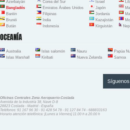
Azerbaiyán
Corea del Sur
Israel
Lí
Bangladés
Emiratos Árabes Unidos
Japón
Ma
Baréin
Filipinas
Jordania
Ma
Brunéi
India
Kazajistán
Mo
Bután
Indonesia
Kirguistán
Nep
OCEANÍA
Australia
Islas salomón
Nauru
Papúa Nu
Islas Marshall
Kiribati
Nueva Zelanda
Samoa
Síguenos
Oficinas Centrales Zona Aeropuerto-Coslada
Avenida de la Industria 38, Nave D-8
28823 Coslada - Madrid - España
Teléfonos:
91 167 96 30
-
91 428 54 78
-
91 127 84 74
-
688833163
Horario atención telefónica: [Lunes a Viernes] 11.00 h a 20.00 h