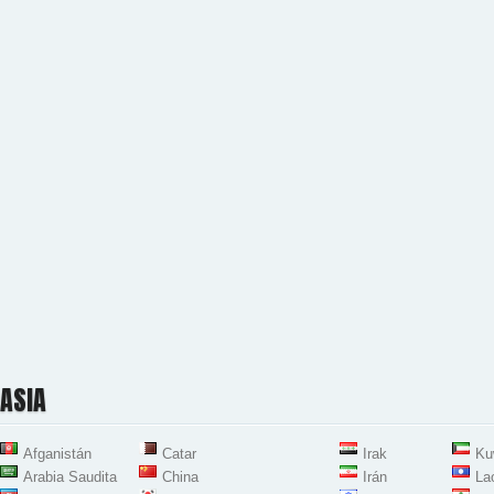
ASIA
Afganistán
Catar
Irak
Ku
Arabia Saudita
China
Irán
La