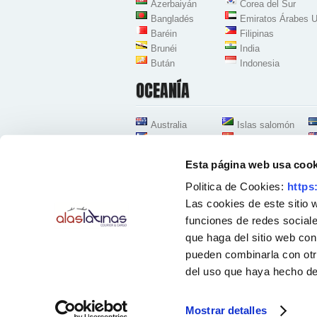
Azerbaiyán
Corea del Sur
Bangladés
Emiratos Árabes U
Baréin
Filipinas
Brunéi
India
Bután
Indonesia
OCEANÍA
Australia
Islas salomón
Islas Marshall
Kiribati
Esta página web usa cook
Politica de Cookies:
https
Las cookies de este sitio 
funciones de redes sociale
que haga del sitio web con
Oficinas Centrales Zona Aeropuerto-Coslada
Avenida de la Industria 38, Nave D-8
pueden combinarla con otr
28823 Coslada - Madrid - España
Teléfonos:
91 167 96 30
-
91 428 54 78
-
91 12
del uso que haya hecho de
Horario atención telefónica: [Lunes a Viernes] 
Mostrar detalles