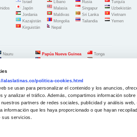
Israel
Líbano
Rusia
Turquía
nidos
Japón
Malasia
Singapur
Uzbekistán
Jordania
Maldivas
Sri Lanka
Vietnam
Kazajistán
Mongolia
Tailandia
Yemen
Kirguistán
Nepal
Nauru
Papúa Nueva Guinea
Tonga
Nueva Zelanda
Samoa
Tuvalu
ies
://alaslatinas.co/politica-cookies.html
Síguenos en:
web se usan para personalizar el contenido y los anuncios, ofrec
s y analizar el tráfico. Además, compartimos información sobre 
 nuestros partners de redes sociales, publicidad y análisis web,
Oficina Madrid Carabanchel-Oporto
Calle Alejandro Morán 14 Local
a información que les haya proporcionado o que hayan recopilado
28025 Madrid - España
7 84 74
-
688833163
 sus servicios.
11.00 h a 20.00 h
Solicitud Recogidas
Para recogidas a domicilio
Atención telefonica: 11:00 a 20:00 h
Lunes a Viernes