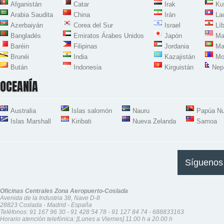
Afganistán
Catar
Irak
Ku
Arabia Saudita
China
Irán
La
Azerbaiyán
Corea del Sur
Israel
Lí
Bangladés
Emiratos Árabes Unidos
Japón
Ma
Baréin
Filipinas
Jordania
Ma
Brunéi
India
Kazajistán
Mo
Bután
Indonesia
Kirguistán
Nep
OCEANÍA
Australia
Islas salomón
Nauru
Papúa Nu
Islas Marshall
Kiribati
Nueva Zelanda
Samoa
Síguenos
Oficinas Centrales Zona Aeropuerto-Coslada
Avenida de la Industria 38, Nave D-8
28823 Coslada - Madrid - España
Teléfonos:
91 167 96 30
-
91 428 54 78
-
91 127 84 74
-
688833163
Horario atención telefónica: [Lunes a Viernes] 11.00 h a 20.00 h