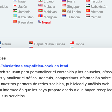
Israel
Líbano
Rusia
Turquía
nidos
Japón
Malasia
Singapur
Uzbekistán
Jordania
Maldivas
Sri Lanka
Vietnam
Kazajistán
Mongolia
Tailandia
Yemen
Kirguistán
Nepal
Nauru
Papúa Nueva Guinea
Tonga
Nueva Zelanda
Samoa
Tuvalu
ies
://alaslatinas.co/politica-cookies.html
Síguenos en:
web se usan para personalizar el contenido y los anuncios, ofrec
s y analizar el tráfico. Además, compartimos información sobre 
 nuestros partners de redes sociales, publicidad y análisis web,
Oficina Madrid Carabanchel-Oporto
Calle Alejandro Morán 14 Local
a información que les haya proporcionado o que hayan recopilado
28025 Madrid - España
7 84 74
-
688833163
 sus servicios.
11.00 h a 20.00 h
Solicitud Recogidas
Para recogidas a domicilio
Atención telefonica: 11:00 a 20:00 h
Lunes a Viernes