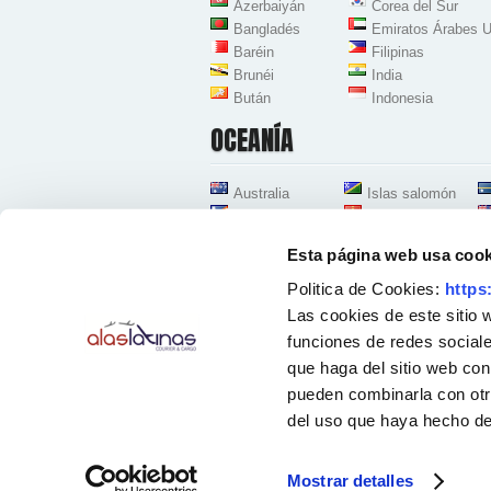
Azerbaiyán
Corea del Sur
Bangladés
Emiratos Árabes U
Baréin
Filipinas
Brunéi
India
Bután
Indonesia
OCEANÍA
Australia
Islas salomón
Islas Marshall
Kiribati
Esta página web usa cook
Politica de Cookies:
https
Las cookies de este sitio 
funciones de redes sociale
que haga del sitio web con
Oficinas Centrales Zona Aeropuerto-Coslada
Avenida de la Industria 38, Nave D-8
pueden combinarla con otr
28823 Coslada - Madrid - España
Teléfonos:
91 167 96 30
-
91 428 54 78
-
91 12
del uso que haya hecho de
Horario atención telefónica: [Lunes a Viernes] 
Mostrar detalles