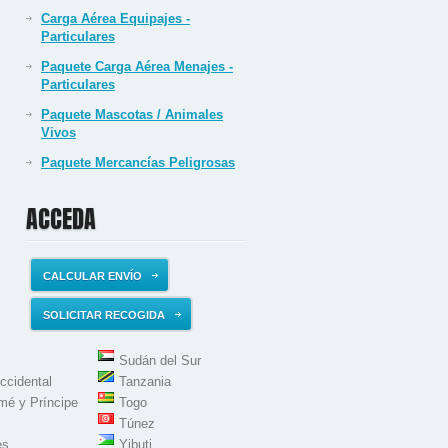
Carga Aérea Equipajes -
Particulares
Paquete Carga Aérea Menajes -
Particulares
Paquete Mascotas / Animales
Vivos
Paquete Mercancías Peligrosas
ACCEDA
CALCULAR ENVÍO
SOLICITAR RECOGIDA
Sudán del Sur
ccidental
Tanzania
mé y Príncipe
Togo
Túnez
es
Yibuti