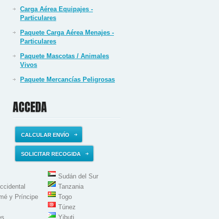
Carga Aérea Equipajes -
Particulares
Paquete Carga Aérea Menajes -
Particulares
Paquete Mascotas / Animales
Vivos
Paquete Mercancías Peligrosas
ACCEDA
CALCULAR ENVÍO
SOLICITAR RECOGIDA
Sudán del Sur
ccidental
Tanzania
mé y Príncipe
Togo
Túnez
es
Yibuti