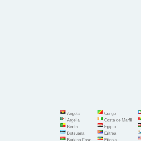
Angola
Congo
Argelia
Costa de Marfil
Benín
Egipto
Botsuana
Eritrea
Burkina Faso
Etiopia