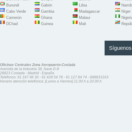
Burundi
Gabón
Libia
Namib
Cabo Verde
Gambia
Madagascar
Níger
Camerún
Ghana
Malaui
Nigeri
DChad
Guinea
Mali
Repúb
Síguenos
Oficinas Centrales Zona Aeropuerto-Coslada
Avenida de la Industria 38, Nave D-8
28823 Coslada - Madrid - España
Teléfonos:
91 167 96 30
-
91 428 54 78
-
91 127 84 74
-
688833163
Horario atención telefónica: [Lunes a Viernes] 11.00 h a 20.00 h