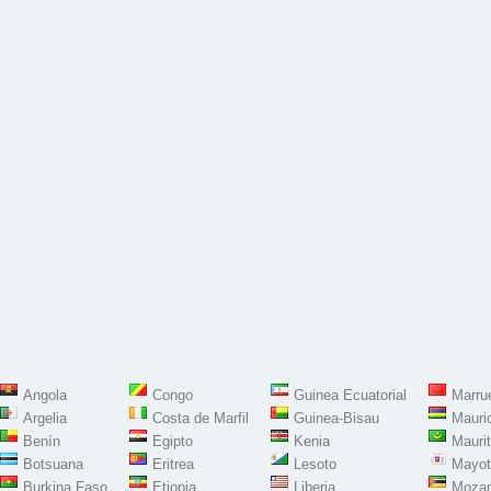
Angola
Congo
Guinea Ecuatorial
Marru
Argelia
Costa de Marfil
Guinea-Bisau
Mauri
Benín
Egipto
Kenia
Maurit
Botsuana
Eritrea
Lesoto
Mayot
Burkina Faso
Etiopia
Liberia
Moza