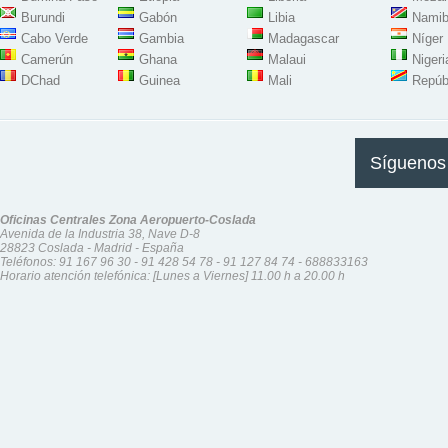
Burundi
Gabón
Libia
Namib
Cabo Verde
Gambia
Madagascar
Níger
Camerún
Ghana
Malaui
Nigeri
DChad
Guinea
Mali
Repúb
Síguenos
Oficinas Centrales Zona Aeropuerto-Coslada
Avenida de la Industria 38, Nave D-8
28823 Coslada - Madrid - España
Teléfonos:
91 167 96 30
-
91 428 54 78
-
91 127 84 74
-
688833163
Horario atención telefónica: [Lunes a Viernes] 11.00 h a 20.00 h