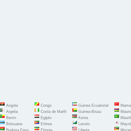
Angola
Congo
Guinea Ecuatorial
Marru
Argelia
Costa de Marfil
Guinea-Bisau
Mauri
Benín
Egipto
Kenia
Maurit
Botsuana
Eritrea
Lesoto
Mayot
Burkina Faso
Etiopia
Liberia
Moza