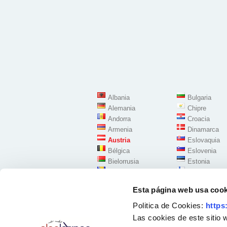
Albania
Bulgaria
Alemania
Chipre
Andorra
Croacia
Armenia
Dinamarca
Austria
Eslovaquia
Bélgica
Eslovenia
Bielorrusia
Estonia
Bosnia Herzegovina
Finlandia
Esta página web usa cook
Politica de Cookies:
https
Las cookies de este sitio 