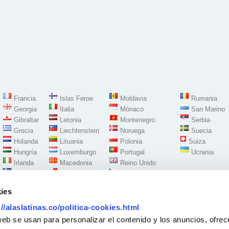
Francia
Islas Feroe
Moldavia
Rumania
Georgia
Italia
Mónaco
San Marino
Gibraltar
Letonia
Montenegro
Serbia
Grecia
Liechtenstein
Noruega
Suecia
Holanda
Lituania
Polonia
Suiza
Hungría
Luxemburgo
Portugal
Ucrania
Irlanda
Macedonia
Reino Unido
Islandia
Malta
República Checa
ies
://alaslatinas.co/politica-cookies.html
Síguenos en:
web se usan para personalizar el contenido y los anuncios, ofrec