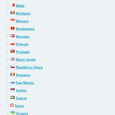
Malta
Moldavia
Mónaco
Montenegro
Noruega
Polonia
Portugal
Reino Unido
República Checa
Rumania
San Marino
Serbia
Suecia
Suiza
Ucrania