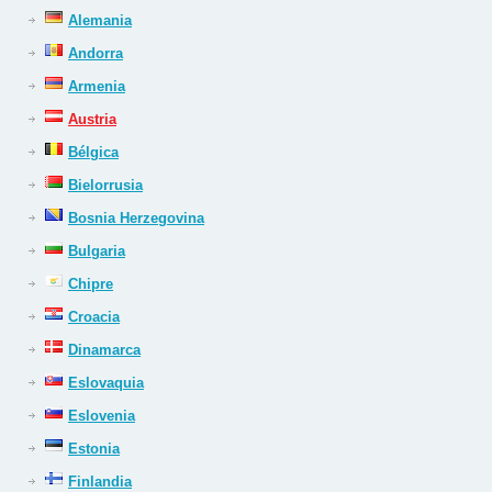
Alemania
Andorra
Armenia
Austria
Bélgica
Bielorrusia
Bosnia Herzegovina
Bulgaria
Chipre
Croacia
Dinamarca
Eslovaquia
Eslovenia
Estonia
Finlandia