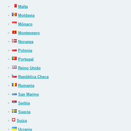
Malta
Moldavia
Mónaco
Montenegro
Noruega
Polonia
Portugal
Reino Unido
República Checa
Rumania
San Marino
Serbia
Suecia
Suiza
Ucrania