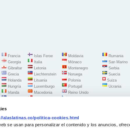
Francia
Islas Feroe
Moldavia
Rumania
Georgia
Italia
Mónaco
San Marino
Gibraltar
Letonia
Montenegro
Serbia
Grecia
Liechtenstein
Noruega
Suecia
Holanda
Lituania
Polonia
Suiza
Hungría
Luxemburgo
Portugal
Ucrania
Irlanda
Macedonia
Reino Unido
Islandia
Malta
República Checa
ies
://alaslatinas.co/politica-cookies.html
Síguenos en:
web se usan para personalizar el contenido y los anuncios, ofrec