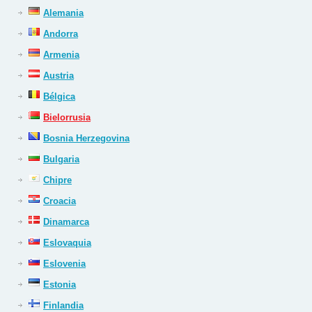
Alemania
Andorra
Armenia
Austria
Bélgica
Bielorrusia
Bosnia Herzegovina
Bulgaria
Chipre
Croacia
Dinamarca
Eslovaquia
Eslovenia
Estonia
Finlandia