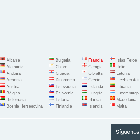
Albania
Bulgaria
Francia
Islas Feroe
Alemania
Chipre
Georgia
Italia
Andorra
Croacia
Gibraltar
Letonia
Armenia
Dinamarca
Grecia
Liechtenstei
Austria
Eslovaquia
Holanda
Lituania
Bélgica
Eslovenia
Hungría
Luxemburgo
Bielorrusia
Estonia
Irlanda
Macedonia
Bosnia Herzegovina
Finlandia
Islandia
Malta
Síguenos