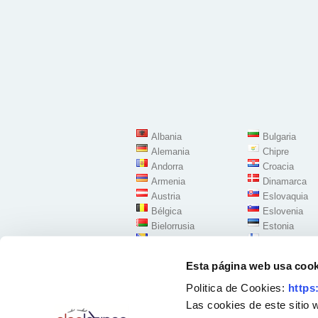
Albania
Bulgaria
Alemania
Chipre
Andorra
Croacia
Armenia
Dinamarca
Austria
Eslovaquia
Bélgica
Eslovenia
Bielorrusia
Estonia
Bosnia Herzegovina
Finlandia
Esta página web usa cook
Politica de Cookies:
https
Las cookies de este sitio 