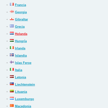
Francia
Georgia
Gibraltar
Grecia
Holanda
Hungría
Irlanda
Islandia
Islas Feroe
Italia
Letonia
Liechtenstein
Lituania
Luxemburgo
Macedonia