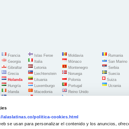
Francia
Islas Feroe
Moldavia
Rumania
Georgia
Italia
Mónaco
San Marino
Gibraltar
Letonia
Montenegro
Serbia
Grecia
Liechtenstein
Noruega
Suecia
Holanda
Lituania
Polonia
Suiza
Hungría
Luxemburgo
Portugal
Ucrania
Irlanda
Macedonia
Reino Unido
Islandia
Malta
República Checa
ies
://alaslatinas.co/politica-cookies.html
Síguenos en:
web se usan para personalizar el contenido y los anuncios, ofrec