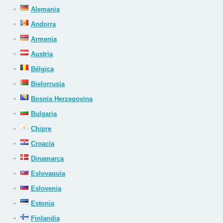
Alemania
Andorra
Armenia
Austria
Bélgica
Bielorrusia
Bosnia Herzegovina
Bulgaria
Chipre
Croacia
Dinamarca
Eslovaquia
Eslovenia
Estonia
Finlandia