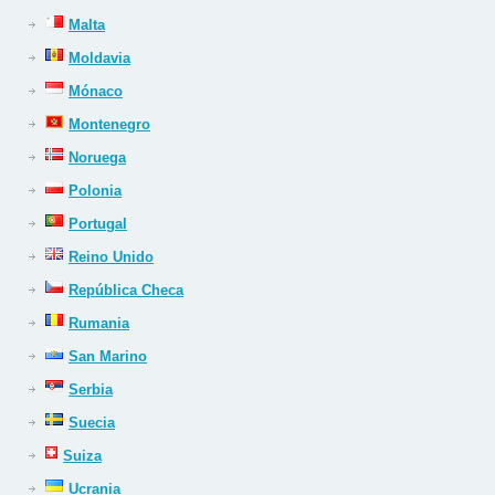
Malta
Moldavia
Mónaco
Montenegro
Noruega
Polonia
Portugal
Reino Unido
República Checa
Rumania
San Marino
Serbia
Suecia
Suiza
Ucrania