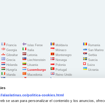
Francia
Islas Feroe
Moldavia
Rumania
Georgia
Italia
Mónaco
San Marino
Gibraltar
Letonia
Montenegro
Serbia
Grecia
Liechtenstein
Noruega
Suecia
Holanda
Lituania
Polonia
Suiza
Hungría
Luxemburgo
Portugal
Ucrania
Irlanda
Macedonia
Reino Unido
Islandia
Malta
República Checa
ies
://alaslatinas.co/politica-cookies.html
Síguenos en:
web se usan para personalizar el contenido y los anuncios, ofrec