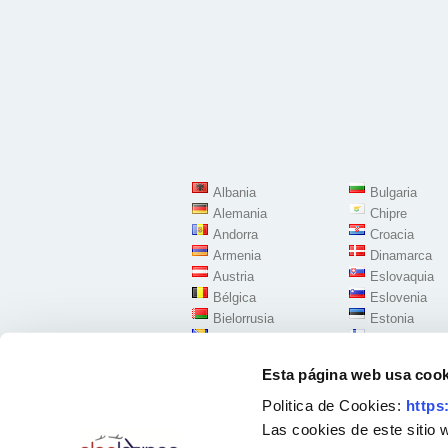
Albania
Bulgaria
Alemania
Chipre
Andorra
Croacia
Armenia
Dinamarca
Austria
Eslovaquia
Bélgica
Eslovenia
Bielorrusia
Estonia
Bosnia Herzegovina
Finlandia
Esta página web usa cook
Politica de Cookies:
https
Las cookies de este sitio 