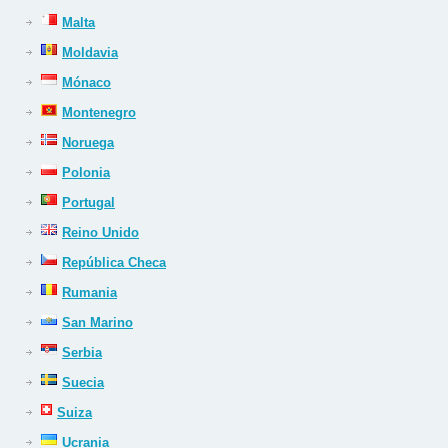
Malta
Moldavia
Mónaco
Montenegro
Noruega
Polonia
Portugal
Reino Unido
República Checa
Rumania
San Marino
Serbia
Suecia
Suiza
Ucrania