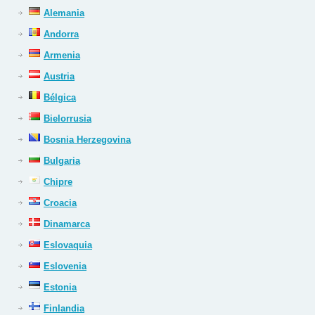
Alemania
Andorra
Armenia
Austria
Bélgica
Bielorrusia
Bosnia Herzegovina
Bulgaria
Chipre
Croacia
Dinamarca
Eslovaquia
Eslovenia
Estonia
Finlandia