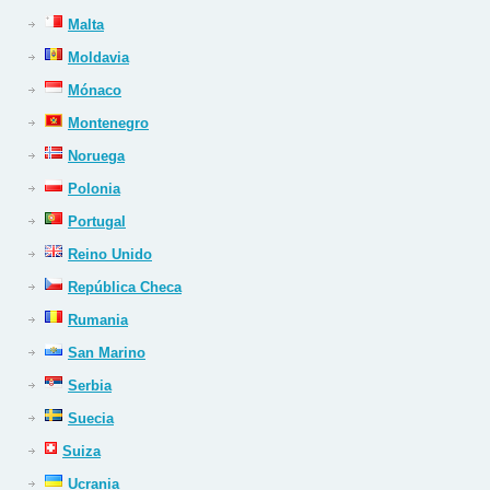
Malta
Moldavia
Mónaco
Montenegro
Noruega
Polonia
Portugal
Reino Unido
República Checa
Rumania
San Marino
Serbia
Suecia
Suiza
Ucrania