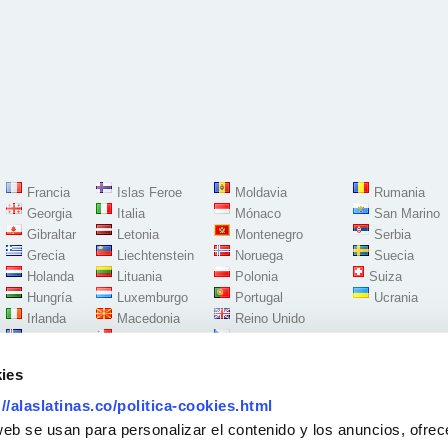
Francia
Islas Feroe
Moldavia
Rumania
Georgia
Italia
Mónaco
San Marino
Gibraltar
Letonia
Montenegro
Serbia
Grecia
Liechtenstein
Noruega
Suecia
Holanda
Lituania
Polonia
Suiza
Hungría
Luxemburgo
Portugal
Ucrania
Irlanda
Macedonia
Reino Unido
Islandia
Malta
República Checa
ies
://alaslatinas.co/politica-cookies.html
Síguenos en:
web se usan para personalizar el contenido y los anuncios, ofrec