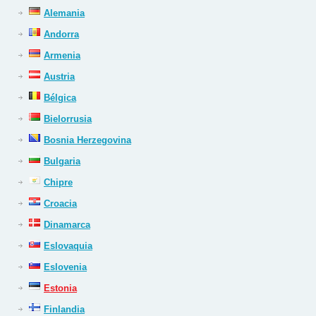
Alemania
Andorra
Armenia
Austria
Bélgica
Bielorrusia
Bosnia Herzegovina
Bulgaria
Chipre
Croacia
Dinamarca
Eslovaquia
Eslovenia
Estonia
Finlandia