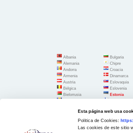
Albania
Bulgaria
Alemania
Chipre
Andorra
Croacia
Armenia
Dinamarca
Austria
Eslovaquia
Bélgica
Eslovenia
Bielorrusia
Estonia
Bosnia Herzegovina
Finlandia
Esta página web usa cook
Politica de Cookies:
https
Las cookies de este sitio 